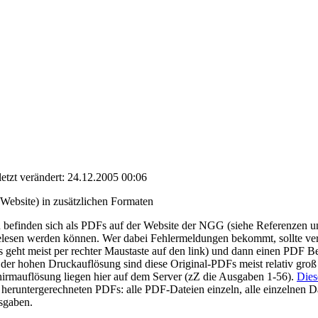
letzt verändert:
24.12.2005 00:06
Website) in zusätzlichen Formaten
n befinden sich als PDFs auf der Website der NGG (siehe Referenzen u
lesen werden können. Wer dabei Fehlermeldungen bekommt, sollte ver
as geht meist per rechter Maustaste auf den link) und dann einen PDF Be
er hohen Druckauflösung sind diese Original-PDFs meist relativ groß 
hirmauflösung liegen hier auf dem Server (zZ die Ausgaben 1-56).
Dies
eruntergerechneten PDFs: alle PDF-Dateien einzeln, alle einzelnen Da
sgaben.