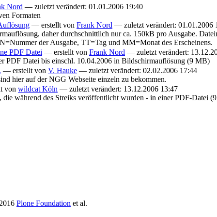
nk Nord
— zuletzt verändert: 01.01.2006 19:40
tiven Formaten
 Auflösung
—
erstellt von
Frank Nord
— zuletzt verändert: 01.01.2006 
irmauflösung, daher durchschnittlich nur ca. 150kB pro Ausgabe. Date
Nummer der Ausgabe, TT=Tag und MM=Monat des Erscheinens.
eine PDF Datei
—
erstellt von
Frank Nord
— zuletzt verändert: 13.12.2
ner PDF Datei bis einschl. 10.04.2006 in Bildschirmauflösung (9 MB)
.
—
erstellt von
V. Hauke
— zuletzt verändert: 02.02.2006 17:44
Z sind hier auf der NGG Webseite einzeln zu bekommen.
llt von
wildcat Köln
— zuletzt verändert: 13.12.2006 13:47
 die während des Streiks veröffentlicht wurden - in einer PDF-Datei 
2016
Plone Foundation
et al.