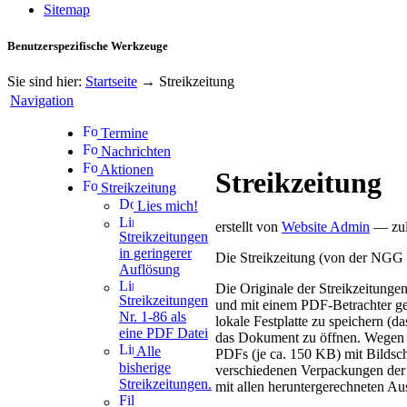
Sitemap
Benutzerspezifische Werkzeuge
Sie sind hier:
Startseite
→
Streikzeitung
Navigation
Termine
Nachrichten
Aktionen
Streikzeitung
Streikzeitung
Lies mich!
erstellt von
Website Admin
—
zu
Streikzeitungen
in geringerer
Die Streikzeitung (von der NGG 
Auflösung
Die Originale der Streikzeitunge
Streikzeitungen
und mit einem PDF-Betrachter ge
Nr. 1-86 als
lokale Festplatte zu speichern (d
eine PDF Datei
das Dokument zu öffnen. Wegen d
Alle
PDFs (je ca. 150 KB) mit Bildsc
bisherige
verschiedenen Verpackungen der h
Streikzeitungen.
mit allen heruntergerechneten Au