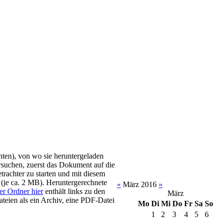
nten), von wo sie heruntergeladen
suchen, zuerst das Dokument auf die
trachter zu starten und mit diesem
(je ca. 2 MB). Heruntergerechnete
«
März 2016
»
er Ordner hier
enthält links zu den
März
teien als ein Archiv, eine PDF-Datei
Mo
Di
Mi
Do
Fr
Sa
So
1
2
3
4
5
6