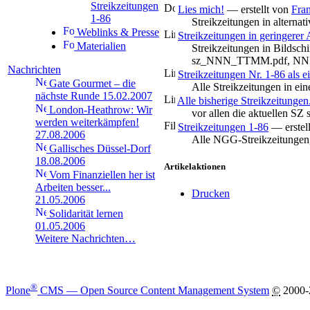
Streikzeitungen
Lies mich!
—
erstellt von
Fra
1-86
Streikzeitungen in alterna
Weblinks & Presse
Streikzeitungen in geringerer
Materialien
Streikzeitungen in Bildsch
sz_NNN_TTMM.pdf, NNN=
Nachrichten
Streikzeitungen Nr. 1-86 als 
Gate Gourmet – die
Alle Streikzeitungen in ei
nächste Runde
15.02.2007
Alle bisherige Streikzeitungen
London-Heathrow: Wir
vor allen die aktuellen S
werden weiterkämpfen!
Streikzeitungen 1-86
—
erste
27.08.2006
Alle NGG-Streikzeitungen,
Gallisches Düssel-Dorf
18.08.2006
Artikelaktionen
Vom Finanziellen her ist
Arbeiten besser...
Drucken
21.05.2006
Solidarität lernen
01.05.2006
Weitere Nachrichten…
®
Plone
CMS — Open Source Content Management System
©
2000-