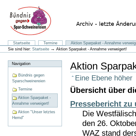
Direkt
zum
Inhalt
|
Direkt
zur
Navigation
Sektionen
Startseite
Termine
Aktion Sparpaket - Annahme verweige
Benutzerspezifische
→
Sie sind hier:
Startseite
Aktion Sparpaket - Annahme verweigert!
Werkzeuge
Aktion Sparpak
Navigation
Bündnis gegen
Eine Ebene höher
Sparschweinereien
Übersicht über di
Termine
Aktion Sparpaket -
Pressebericht zu 
Annahme verweigert!
Die Westfälisc
Aktion "Unser letztes
Hemd"
den 26. Oktober
WAZ stand ders